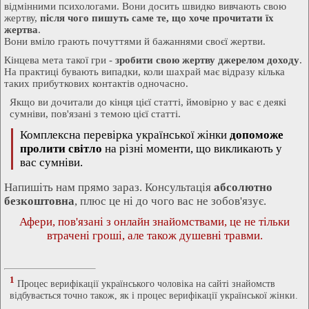
відмінними психологами. Вони досить швидко вивчають свою
жертву,
після чого пишуть саме те, що хоче прочитати їх
жертва
.
Вони вміло грають почуттями й бажаннями своєї жертви.
Кінцева мета такої гри -
зробити свою жертву джерелом доходу
.
На практиці бувають випадки, коли шахрай має відразу кілька
таких прибуткових контактів одночасно.
Якщо ви дочитали до кінця цієї статті, ймовірно у вас є деякі
сумніви, пов'язані з темою цієї статті.
Комплексна перевірка української жінки
допоможе
пролити світло
на різні моменти, що викликають у
вас сумніви.
Напишіть нам прямо зараз. Консультація
абсолютно
безкоштовна
, плюс це ні до чого вас не зобов'язує.
Афери, пов'язані з онлайн знайомствами, це не тільки
втрачені гроші, але також душевні травми.
1
Процес верифікації українського чоловіка на сайті знайомств
відбувається точно також, як і процес верифікації української жінки.