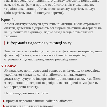
Після проведеного первинного аналізу, детектив повідомить
вам, які саме факти про цю особистість він може надати,
терміни виконання роботи, плюс загальну вартість послуг
(або вартість кожної послуги окремо).
Крок 4.
Клієнт оплачує послуги детективної агенції. Після отримання
оплати, детектив відправить всі зібрані фактичні матеріали на
вашу поштову скриньку, згідно заздалегідь обумовлених
термінів.
Інформація надається
у вигляді звіту
.
Звіт містить всі необхідні та супутні фактичні матеріали, інші
фотографії жінки, плюс загальний аналіз матеріалів,
отриманих під час проведеного розслідування.
5. Бонус
Як правило, при проведенні таких розслідувань, як перевірка
української жінки на сайті знайомств, ми знаходимо
додаткову, супутню інформацію про власника аккаунта. Після
завершення проведеної перевірки, всі знайдені нами факти,
ми передаємо клієнту.
Наприклад, це можуть бути:
профілі персони з інших сайтів знайомств;
акаунти в соціальних мережах;