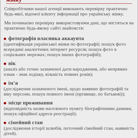
Співробітники нашої агенції виконають перевірку практично
будь-якої, відомої клієнту інформації про українську жінку.
Ми починаємо перевірку використовуючи дані, що містяться на
практично будь-якому сайті знайомств:
фотографія власника аккаунта
(ідентифікація української жінки по фотографії; пошук фото
всередині аналогічних інтернет ресурсів; пошук фото в
соціальних мережах; пошук інших фотографій);
вік
(аналіз або точно зазначеної дати народження, або непрямих
ознак - знак зодіаку, кількість повних років);
ім'я
(дослідження зазначеного імені, щодо наявних фотографій та
віку персони, пошук повного імені (прізвище, по батькові));
місце проживання
(відповідність назви населеного пункту біографічними даними,
пошук офіційної адреси реєстрації);
сімейний стан
(дослідження історії шлюбів, поточний сімейний стан, наявність
дітей).