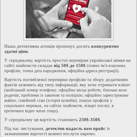
Наша детективна агенція пропонує досить
конкурентно
здатні ціни
.
У середньому, вартість простої перевірки української жінки на
сайті знайомств складає
від 50$ до 150$
(повне ім'я власника
.
профілю, точна дата народження, офіційна адреса реєстрації)
Вартість поглибленої перевірки профілю та збору додаткових
фактів залежить від типу інформації, яку хоче отримати клієнт
(мобільний номер телефону; офіційне місце роботи; близьке коло
родичів; проблеми із законом та поліцією; офіційно зареєстроване
майно; сімейний стан (історія шлюбів); пошук профілів у
соціальних мережах, на сайтах знайомств, ескорт послуг, в
.
еротичних відео чатах тощо)
У середньому ця вартість становить
250$-350$
.
Під час листування,
детектив надасть вам прайс
із
зазначенням вартості кожної послуги окремо.