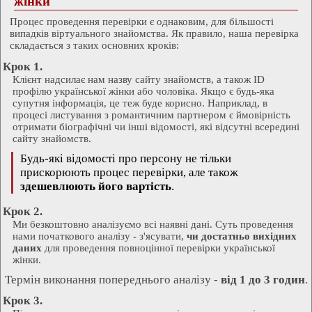
жінки
Процес проведення перевірки є однаковим, для більшості
випадків віртуального знайомства. Як правило, наша перевірка
складається з таких основних кроків:
Крок 1.
Клієнт надсилає нам назву сайту знайомств, а також ID
профілю української жінки або чоловіка. Якщо є будь-яка
супутня інформація, це теж буде корисно. Наприклад, в
процесі листування з романтичним партнером є ймовірність
отримати біографічні чи інші відомості, які відсутні всередині
сайту знайомств.
Будь-які відомості про персону не тільки
прискорюють процес перевірки, але також
здешевлюють його вартість
.
Крок 2.
Ми безкоштовно аналізуємо всі наявні дані. Суть проведення
нами початкового аналізу - з'ясувати,
чи достатньо вихідних
даних
для проведення повноцінної перевірки української
жінки.
Термін виконання попереднього аналізу -
від 1 до 3 годин
.
Крок 3.