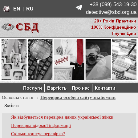
+38 (099) 543-19-30
EN
 | 
RU
  detective@sbd.org.ua
20+ Років Практики
СБД
100% Конфіденційно
Гнучкі Ціни
Послуги
Вартість
Про нас
Контакти
Основна стаття →
Перевірка особи з сайту знайомств
Зміст:
Як відбувається перевірка даних української жінки
Перевірка відомої інформації
Скільки коштує перевірка?