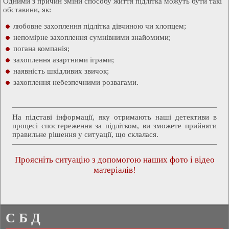
Одними з причин зміни способу життя підлітка можуть бути такі
обставини, як:
любовне захоплення підлітка дівчиною чи хлопцем;
непомірне захоплення сумнівними знайомими;
погана компанія;
захоплення азартними іграми;
наявність шкідливих звичок;
захоплення небезпечними розвагами.
На підставі інформації, яку отримають наші детективи в
процесі спостереження за підлітком, ви зможете прийняти
правильне рішення у ситуації, що склалася.
Проясніть ситуацію з допомогою наших фото і відео
матеріалів!
С Б Д