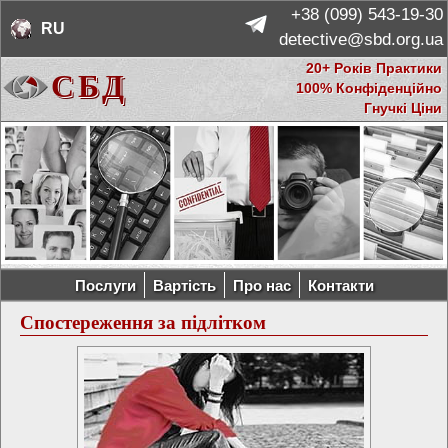
+38 (099) 543-19-30
RU
  detective@sbd.org.ua
20+ Років Практики
СБД
100% Конфіденційно
Гнучкі Ціни
Послуги
Вартість
Про нас
Контакти
Спостереження за підлітком