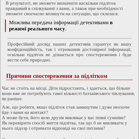
В результаті, ви зможете визначити наскільки підліток
правдивий в спілкуванні з вами, а також при необхідності
зможете своєчасно вплинути на ситуацію, що склалася.
Можлива передача інформації детективами
в
режимі реального часу
.
Професійний досвід наших детективів гарантує як вашу
конфіденційність, так і отримання достовірної інформації,
оскільки підліток не дізнається про спостереження і буде
вести себе природно.
Причини спостереження за підлітком
Час не стоїть на місці. Діти підростають, і здається, що більше
вони вже не потребують такої кількості батьківського піклування,
як раніше.
Але, що робити, якщо підліток став замкнутим і дуже неохоче
йде з вами на контакт?
А може бути, його коло друзів викликає у вас певні сумніви?
Як перевірити спосіб життя підлітка, так що б не викликати у
нього підозр і отримати відповіді на свої питання?